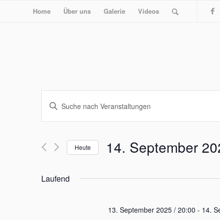
Home
Über uns
Galerie
Videos
Veranstaltungen
Bitte
Suche
Schlüsselwort
und
eingeben.
Ansichten,
Suche
14. September 20
Heute
nach
Navigation
Veranstaltungen
Datum
Schlüsselwort.
wählen.
Laufend
13. September 2025 / 20:00
-
14. S