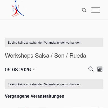
Es sind keine anstehenden Veranstaltungen vorhanden.
Workshops Salsa / Son / Rueda
Verans
Ver
06.08.2026
Suche
Monat
Ans
Suche
Datum
Nav
und
wählen.
Es sind keine anstehenden Veranstaltungen vorhanden.
Ansich
Vergangene Veranstaltungen
Naviga