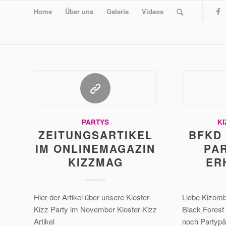
Home
Über uns
Galerie
Videos
PARTYS
K
ZEITUNGSARTIKEL
BFKD 
IM ONLINEMAGAZIN
PA
KIZZMAG
ER
Hier der Artikel über unsere Kloster-
Liebe Kizomb
Kizz Party im November Kloster-Kizz
Black Forest
Artikel
noch Partypä