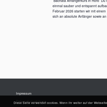
Bachata Anfängerkurs in Horb Du m
einmal sauber und entspannt aufbau
Februar 2026 starten wir mit einem 
sich an absolute Anfänger sowie an 
Impressum
Datenschutzerklärung
Diese Seite verwendet cookies. Wenn ihr weiter auf der Webseite s