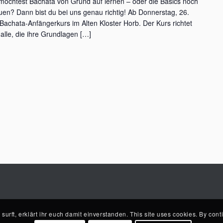
öchtest Bachata von Grund auf lernen – oder die Basics noch
en? Dann bist du bei uns genau richtig! Ab Donnerstag, 26.
Bachata-Anfängerkurs im Alten Kloster Horb. Der Kurs richtet
alle, die ihre Grundlagen […]
urft, erklärt ihr euch damit einverstanden. This site uses cookies. By conti