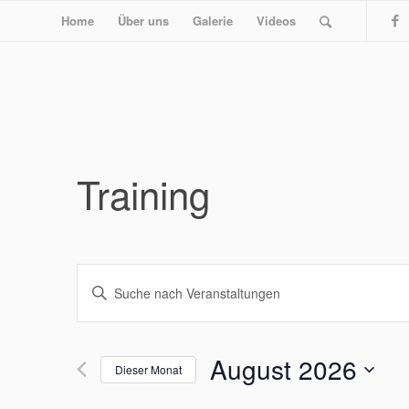
Home
Über uns
Galerie
Videos
Training
Veranstaltungen
Bitte
Suche
Schlüsselwort
und
eingeben.
Ansichten,
Suche
August 2026
Dieser Monat
nach
Navigation
Veranstaltungen
Datum